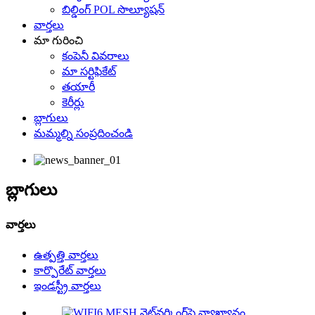
బిల్డింగ్ POL సొల్యూషన్
వార్తలు
మా గురించి
కంపెనీ వివరాలు
మా సర్టిఫికేట్
తయారీ
కెరీర్లు
బ్లాగులు
మమ్మల్ని సంప్రదించండి
బ్లాగులు
వార్తలు
ఉత్పత్తి వార్తలు
కార్పొరేట్ వార్తలు
ఇండస్ట్రీ వార్తలు