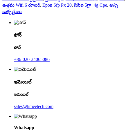
ఉత్తమ Wifi 6 రూటర్
,
Epon Sfp Px 20
,
సిపిఇ 5గ్రా
,
4g Cpe
,
అన్ని
ఉత్పత్తులు
ఫోన్
ఫోన్
+86-020-34065086
ఇమెయిల్
ఇమెయిల్
sales@limeetech.com
Whatsapp