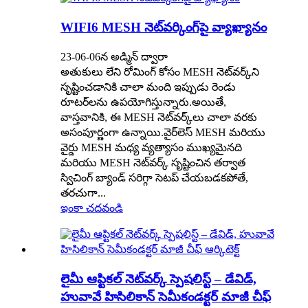
WIFI6 MESH నెట్‌వర్కింగ్‌పై వ్యాఖ్యానం
23-06-06న అడ్మిన్ ద్వారా
అతుకులు లేని రోమింగ్ కోసం MESH నెట్‌వర్క్‌ని
సృష్టించడానికి చాలా మంది ఇప్పుడు రెండు
రూటర్‌లను ఉపయోగిస్తున్నారు.అయితే,
వాస్తవానికి, ఈ MESH నెట్‌వర్క్‌లు చాలా వరకు
అసంపూర్ణంగా ఉన్నాయి.వైర్‌లెస్ MESH మరియు
వైర్డు MESH మధ్య వ్యత్యాసం ముఖ్యమైనది
మరియు MESH నెట్‌వర్క్ సృష్టించిన తర్వాత
స్విచింగ్ బ్యాండ్ సరిగ్గా సెటప్ చేయబడకపోతే,
తరచుగా...
ఇంకా చదవండి
లైమీ ఆప్టికల్ నెట్‌వర్క్ స్పెషలిస్ట్ – డేవిడ్,
హువావే హిసిలికాన్ సెమీకండక్టర్ మాజీ చీఫ్