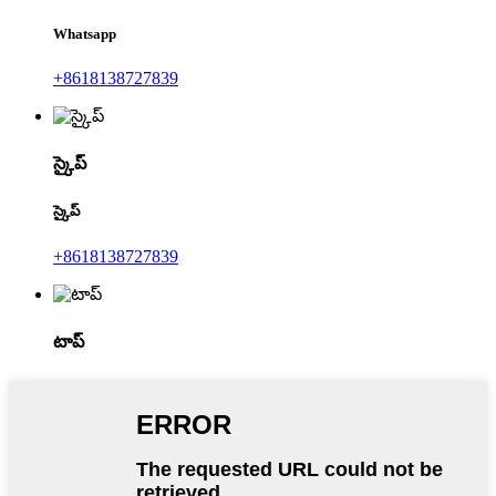
Whatsapp
+8618138727839
స్కైప్
స్కైప్
+8618138727839
టాప్