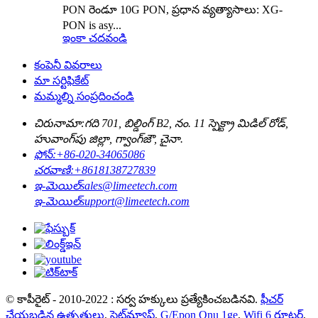
PON రెండూ 10G PON, ప్రధాన వ్యత్యాసాలు: XG-
PON is asy...
ఇంకా చదవండి
కంపెనీ వివరాలు
మా సర్టిఫికేట్
మమ్మల్ని సంప్రదించండి
చిరునామా:
గది 701, బిల్డింగ్ B2, నం. 11 స్పెక్ట్రా మిడిల్ రోడ్,
హువాంగ్‌పు జిల్లా, గ్వాంగ్‌జౌ, చైనా.
ఫోన్:
+86-020-34065086
చరవాణి:
+8618138727839
ఇ-మెయిల్
sales@limeetech.com
ఇ-మెయిల్
support@limeetech.com
© కాపీరైట్ - 2010-2022 : సర్వ హక్కులు ప్రత్యేకించబడినవి.
ఫీచర్
చేయబడిన ఉత్పత్తులు
,
సైట్‌మ్యాప్
,
G/Epon Onu 1ge
,
Wifi 6 రూటర్
,