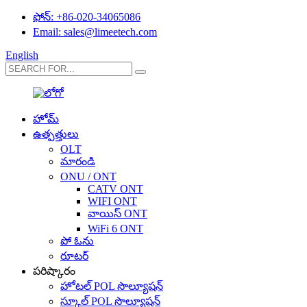
ఫోన్: +86-020-34065086
Email: sales@limeetech.com
English
హోమ్
ఉత్పత్తులు
OLT
మారండి
ONU / ONT
CATV ONT
WIFI ONT
వాయిస్ ONT
WiFi 6 ONT
పో ఓను
రూటర్
పరిష్కారం
హోటల్ POL సొల్యూషన్
స్కూల్ POL సొల్యూషన్