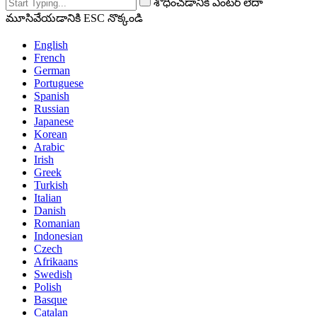
శోధించడానికి ఎంటర్ లేదా
మూసివేయడానికి ESC నొక్కండి
English
French
German
Portuguese
Spanish
Russian
Japanese
Korean
Arabic
Irish
Greek
Turkish
Italian
Danish
Romanian
Indonesian
Czech
Afrikaans
Swedish
Polish
Basque
Catalan