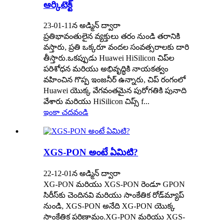
ఆర్కిటెక్ట్
23-01-11న అడ్మిన్ ద్వారా
ప్రతిభావంతులైన వ్యక్తులు తరం నుండి తరానికి
వస్తారు, ప్రతి ఒక్కరూ వందల సంవత్సరాలకు దారి
తీస్తారు.ఒకప్పుడు Huawei HiSilicon చిప్‌ల
పరిశోధన మరియు అభివృద్ధికి నాయకత్వం
వహించిన గొప్ప ఇంజనీర్ ఉన్నారు, చిప్ రంగంలో
Huawei యొక్క వేగవంతమైన పురోగతికి పునాది
వేశారు మరియు HiSilicon చిప్స్ f...
ఇంకా చదవండి
XGS-PON అంటే ఏమిటి?
22-12-01న అడ్మిన్ ద్వారా
XG-PON మరియు XGS-PON రెండూ GPON
సిరీస్‌కు చెందినవి మరియు సాంకేతిక రోడ్‌మ్యాప్
నుండి, XGS-PON అనేది XG-PON యొక్క
సాంకేతిక పరిణామం.XG-PON మరియు XGS-