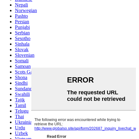
Nepali
Norwegian
Pashto
Persian
Punjabi
Serbian
Sesotho
Sinhala
Slovak
Slovenian
Somali
Samoan
Scots Gaelic
Shona
Sindhi
Sundanese
Swahili
Tajik
Tamil
Telugu
Thai
Ukrainian
Urdu
Uzbek
Vietnamese