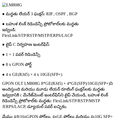
● మద్దతు లేయర్ 3 ఫంక్షన్: RIP , OSPF , BGP
● బహుళ లింక్ రిడెండెన్సీ ప్రోటోకాల్‌లకు మద్దతు
ఇవ్వండి:
FlexLink/STP/RSTP/MSTP/ERPS/LACP
● టైప్ C నిర్వహణ ఇంటర్‌ఫేస్
● 1 + 1 పవర్ రిడెండెన్సీ
● 8 x GPON పోర్ట్
● 4 x GE(RJ45) + 4 x 10GE(SFP+)
GPON OLT LM808G 8*GE(RJ45) + 4*GE(SFP)/10GE(SFP+)ని
అందిస్తుంది మరియు మూడు లేయర్ రూటింగ్ ఫంక్షన్‌లకు మద్దతు
ఇవ్వడానికి c మేనేజ్‌మెంట్ ఇంటర్‌ఫేస్‌ని టైప్ చేయండి, బహుళ లింక్
రిడెండెన్సీ ప్రోటోకాల్‌కు మద్దతు: FlexLink/STP/RSTP/MSTP
/ERPS/LACP, డ్యూయల్ పవర్ ఐచ్ఛికం.
మేము 4/8/16xGPON పోర్ట్‌లు, 4xGE పోర్ట్‌లు మరియు 4x10G SFP+