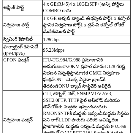
4 x GE(RJ45)
4 x 10GE(SFP+)
అన్ని పోర్ట్‌లు
అప్లింక్ పోర్ట్
COMBO కాదు
1 x GE అవుట్-బ్యాండ్ ఈథర్నెట్ పోర్ట్
1 x కన్సోల్
నిర్వహణ పోర్ట్
స్థానిక నిర్వహణ పోర్ట్
1 x టైప్-సి కన్సోల్ లోకల్
మేనేజ్‌మెంట్ పోర్ట్
స్విచింగ్ కెపాసిటీ
128Gbps
ఫార్వార్డింగ్ కెపాసిటీ
95.23Mpps
(Ipv4/Ipv6)
GPON ఫంక్షన్
ITU-TG.984/G.988 ప్రమాణానికి
అనుగుణంగా
20KM ప్రసార దూరం
1:128 గరిష్ట
విభజన నిష్పత్తి
ప్రామాణిక OMCI నిర్వహణ
ఫంక్షన్
ONT యొక్క ఏదైనా బ్రాండ్‌కి
తెరవండి
ONU బ్యాచ్ సాఫ్ట్‌వేర్ అప్‌గ్రేడ్
CLI, టెల్నెట్, వెబ్, SNMP V1/V2/V3,
SSH2.0
FTP, TFTP ఫైల్ అప్‌లోడ్ మరియు
డౌన్‌లోడ్‌కు మద్దతు ఇవ్వండి
మద్దతు
RMON
SNTPకి మద్దతు ఇవ్వండి
మద్దతు సిస్టమ్
నిర్వహణ ఫంక్షన్
పని లాగ్
LLDP పొరుగు పరికర ఆవిష్కరణ
ప్రోటోకాల్‌కు మద్దతు ఇవ్వండి
మద్దతు 802.3ah
ఈథర్నెట్ OAM
RFC 3164 Syslogకి మద్దతు