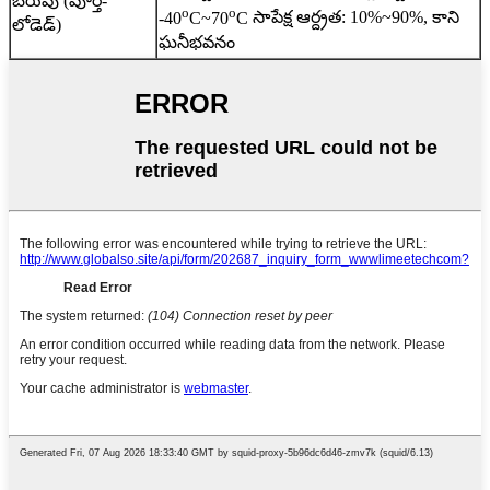
బరువు (పూర్తి-
o
o
-40
C~70
C
సాపేక్ష ఆర్ద్రత: 10%~90%, కాని
లోడెడ్)
ఘనీభవనం