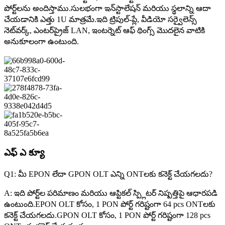
పోర్ట్‌లను అందిస్తాము.సులభంగా ఇన్‌స్టాలేషన్ మరియు స్థలాన్ని ఆదా
చేయడానికి ఎత్తు 1U మాత్రమే.ఇది ట్రిపుల్-ప్లే, వీడియో సర్వైలెన్స్
నెట్‌వర్క్, ఎంటర్‌ప్రైజ్ LAN, ఇంటర్నెట్ ఆఫ్ థింగ్స్ మొదలైన వాటికి
అనుకూలంగా ఉంటుంది.
ఎఫ్ ఎ క్యూ
Q1: మీ EPON లేదా GPON OLT ఎన్ని ONTలకు కనెక్ట్ చేయగలదు?
A: ఇది పోర్ట్‌ల పరిమాణం మరియు ఆప్టికల్ స్ప్లిటర్ నిష్పత్తిపై ఆధారపడి
ఉంటుంది.EPON OLT కోసం, 1 PON పోర్ట్ గరిష్టంగా 64 pcs ONTలకు
కనెక్ట్ చేయగలదు.GPON OLT కోసం, 1 PON పోర్ట్ గరిష్టంగా 128 pcs