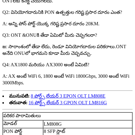
ONTలకు కనెక్ట్ చేయగలదు.
Q2: వినియోగదారునికి PON ఉత్పత్తుల గరిష్ట ప్రసార దూరం ఎంత?
A: అన్ని పోన్ పోర్ట్ యొక్క గరిష్ట ప్రసార దూరం 20KM.
Q3: ONT &ONUకి తేడా ఏమిటో మీరు చెప్పగలరా?
జ: సారాంశంలో తేడా లేదు, రెండూ వినియోగదారుల పరికరాలు.ONT
అనేది ONUలో భాగమని కూడా మీరు చెప్పవచ్చు.
Q4: AX1800 మరియు AX3000 అంటే ఏమిటి?
A: AX అంటే WiFi 6, 1800 అంటే WiFi 1800Gbps, 3000 అంటే WiFi
3000Mbps.
మునుపటి:
8 పోర్ట్స్ లేయర్ 3 EPON OLT LM808E
తరువాత:
16 పోర్ట్స్ లేయర్ 3 GPON OLT LM816G
పరికర పారామితులు
మోడల్
LM808G
PON పోర్ట్
8 SFP స్లాట్