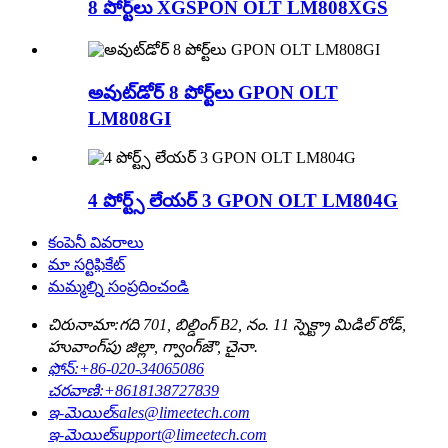
8 పోర్ట్‌లు XGSPON OLT LM808XGS
అవుట్‌డోర్ 8 పోర్ట్‌లు GPON OLT
LM808GI
4 పోర్ట్స్ లేయర్ 3 GPON OLT LM804G
కంపెనీ వివరాలు
మా సర్టిఫికేట్
మమ్మల్ని సంప్రదించండి
చిరునామా:
గది 701, బిల్డింగ్ B2, నం. 11 స్పెక్ట్రా మిడిల్ రోడ్,
హువాంగ్‌పు జిల్లా, గ్వాంగ్‌జౌ, చైనా.
ఫోన్:
+86-020-34065086
చరవాణి:
+8618138727839
ఇ-మెయిల్
sales@limeetech.com
ఇ-మెయిల్
support@limeetech.com