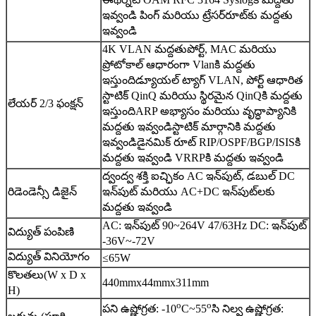
ఇవ్వండి
పింగ్ మరియు ట్రేసర్‌రూట్‌కు మద్దతు
ఇవ్వండి
4K VLAN మద్దతు
పోర్ట్, MAC మరియు
ప్రోటోకాల్ ఆధారంగా Vlanకి మద్దతు
ఇస్తుంది
డ్యూయల్ ట్యాగ్ VLAN, పోర్ట్ ఆధారిత
స్టాటిక్ QinQ మరియు స్థిరమైన QinQకి మద్దతు
లేయర్ 2/3 ఫంక్షన్
ఇస్తుంది
ARP అభ్యాసం మరియు వృద్ధాప్యానికి
మద్దతు ఇవ్వండి
స్టాటిక్ మార్గానికి మద్దతు
ఇవ్వండి
డైనమిక్ రూట్ RIP/OSPF/BGP/ISISకి
మద్దతు ఇవ్వండి
VRRPకి మద్దతు ఇవ్వండి
ద్వంద్వ శక్తి ఐచ్ఛికం
AC ఇన్‌పుట్, డబుల్ DC
రిడెండెన్సీ డిజైన్
ఇన్‌పుట్ మరియు AC+DC ఇన్‌పుట్‌లకు
మద్దతు ఇవ్వండి
AC: ఇన్‌పుట్ 90~264V 47/63Hz
DC: ఇన్‌పుట్
విద్యుత్ పంపిణి
-36V~-72V
విద్యుత్ వినియోగం
≤65W
కొలతలు(W x D x
440mmx44mmx311mm
H)
o
o
పని ఉష్ణోగ్రత: -10
C~55
సి
నిల్వ ఉష్ణోగ్రత: