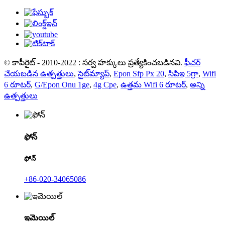
© కాపీరైట్ - 2010-2022 : సర్వ హక్కులు ప్రత్యేకించబడినవి.
ఫీచర్
చేయబడిన ఉత్పత్తులు
,
సైట్‌మ్యాప్
,
Epon Sfp Px 20
,
సిపిఇ 5గ్రా
,
Wifi
6 రూటర్
,
G/Epon Onu 1ge
,
4g Cpe
,
ఉత్తమ Wifi 6 రూటర్
,
అన్ని
ఉత్పత్తులు
ఫోన్
ఫోన్
+86-020-34065086
ఇమెయిల్