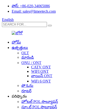
ఫోన్: +86-020-34065086
Email: sales@limeetech.com
English
హోమ్
ఉత్పత్తులు
OLT
మారండి
ONU / ONT
CATV ONT
WIFI ONT
వాయిస్ ONT
WiFi 6 ONT
పో ఓను
రూటర్
పరిష్కారం
హోటల్ POL సొల్యూషన్
స్కూల్ POL సొల్యూషన్