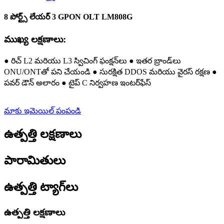
8 పోర్ట్స్ లేయర్ 3 GPON OLT LM808G
ముఖ్య లక్షణాలు:
● రిచ్ L2 మరియు L3 స్విచింగ్ ఫంక్షన్‌లు ● ఇతర బ్రాండ్‌లు
ONU/ONTతో పని చేయండి ● సురక్షిత DDOS మరియు వైరస్ రక్షణ ●
పవర్ డౌన్ అలారం ● టైప్ C నిర్వహణ ఇంటర్‌ఫేస్
మాకు ఇమెయిల్ పంపండి
ఉత్పత్తి లక్షణాలు
పారామితులు
ఉత్పత్తి ట్యాగ్‌లు
ఉత్పత్తి లక్షణాలు