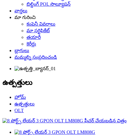
బిల్డింగ్ POL సొల్యూషన్
వార్తలు
మా గురించి
కంపెనీ వివరాలు
మా సర్టిఫికేట్
తయారీ
కెరీర్లు
బ్లాగులు
మమ్మల్ని సంప్రదించండి
ఉత్పత్తులు
హోమ్
ఉత్పత్తులు
OLT