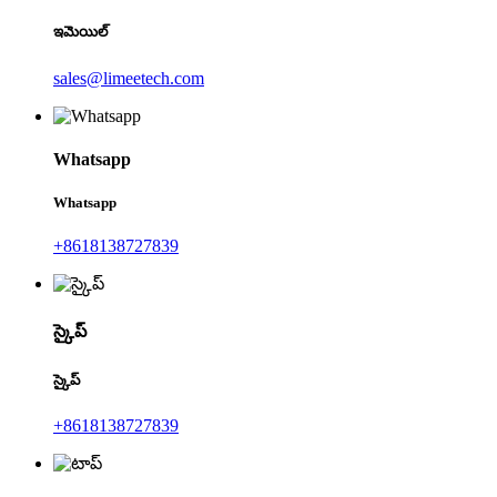
ఇమెయిల్
sales@limeetech.com
Whatsapp
Whatsapp
+8618138727839
స్కైప్
స్కైప్
+8618138727839