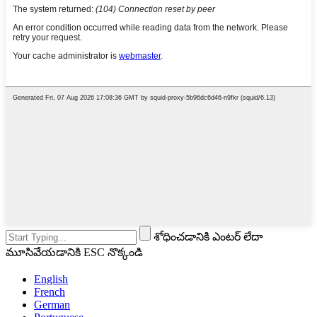
శోధించడానికి ఎంటర్ లేదా
మూసివేయడానికి ESC నొక్కండి
English
French
German