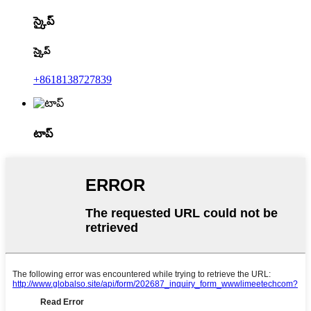
స్కైప్
స్కైప్
+8618138727839
టాప్