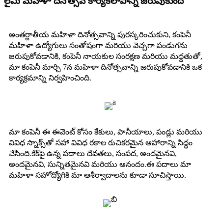
లైమీ మహిళా దినోత్సవ కార్యకలాపాన్ని జరుపుకుంది
అంతర్జాతీయ మహిళా దినోత్సవాన్ని పురస్కరించుకుని, కంపెనీ
మహిళా ఉద్యోగులు సంతోషంగా మరియు వెచ్చగా పండుగను
జరుపుకోవడానికి, కంపెనీ నాయకుల సంరక్షణ మరియు మద్దతుతో,
మా కంపెనీ మార్చి 7న మహిళా దినోత్సవాన్ని జరుపుకోవడానికి ఒక
కార్యక్రమాన్ని నిర్వహించింది.
మా కంపెనీ ఈ ఈవెంట్ కోసం కేకులు, పానీయాలు, పండ్లు మరియు
వివిధ స్నాక్స్‌తో సహా వివిధ రకాల రుచికరమైన ఆహారాన్ని సిద్ధం
చేసింది.కేక్‌పై ఉన్న పదాలు దేవతలు, సంపద, అందమైనవి,
అందమైనవి, సున్నితమైనవి మరియు ఆనందం.ఈ పదాలు మా
మహిళా సహోద్యోగికి మా ఆశీర్వాదాలను కూడా సూచిస్తాయి.