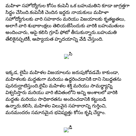
మహిళా సహోద్యోగుల కోసం కంపెనీ ఒక బహుమతిని కూడా జాగ్రత్తగా
సిద్ధం చేసింది.కంపెనీకి చెందిన ఇద్దరు నాయకులు మహిళా
సహోద్యోగులకు వారి సహకారం మరియు విజయాలకు కృతజ్ఞతలు,
అలాగే వారి శుభాకాంక్షలు తెలియజేసేందుకు వారికి బహుమతులు
అందించారు, ఆపై కలిసి గ్రూప్ ఫోటో తీసుకున్నారు.బహుమతి
తేలికైనప్పటికీ, ఆప్యాయత హృదయాన్ని వేడి చేస్తుంది.
ఇక్కడ, లైమీ మహిళల విజయాలను జరుపుకోవడమే కాకుండా,
మహిళలకు మద్దతుగా మరియు ఉద్ధరించడానికి దాని నిబద్ధతను
పునరుద్ఘాటిస్తుంది.లైమీ మహిళల శక్తి మరియు సామర్థ్యాన్ని
విశ్వసిస్తారు మరియు వారి జీవితంలోని అన్ని అంశాలలో వారికి
మద్దతు మరియు సాధికారతను అందించడానికి కట్టుబడి
ఉన్నారు.కలిసి, మహిళల విలువైన సహకారాన్ని గుర్తించి,
మనమందరం సమానమైన భవిష్యత్తు కోసం కృషి చేద్దాం.