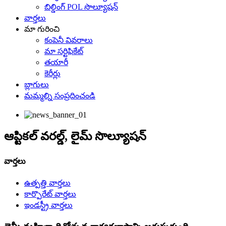
బిల్డింగ్ POL సొల్యూషన్
వార్తలు
మా గురించి
కంపెనీ వివరాలు
మా సర్టిఫికేట్
తయారీ
కెరీర్లు
బ్లాగులు
మమ్మల్ని సంప్రదించండి
ఆప్టికల్ వరల్డ్, లైమ్ సొల్యూషన్
వార్తలు
ఉత్పత్తి వార్తలు
కార్పొరేట్ వార్తలు
ఇండస్ట్రీ వార్తలు