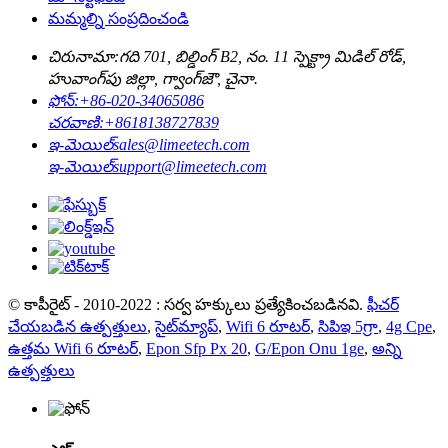
మమ్మల్ని సంప్రదించండి
చిరునామా:
గది 701, బిల్డింగ్ B2, నం. 11 స్పెక్ట్రా మిడిల్ రోడ్,
హువాంగ్‌పు జిల్లా, గ్వాంగ్‌జౌ, చైనా.
ఫోన్:
+86-020-34065086
చరవాణి:
+8618138727839
ఇ-మెయిల్
sales@limeetech.com
ఇ-మెయిల్
support@limeetech.com
© కాపీరైట్ - 2010-2022 : సర్వ హక్కులు ప్రత్యేకించబడినవి.
ఫీచర్
చేయబడిన ఉత్పత్తులు
,
సైట్‌మ్యాప్
,
Wifi 6 రూటర్
,
సిపిఇ 5గ్రా
,
4g Cpe
,
ఉత్తమ Wifi 6 రూటర్
,
Epon Sfp Px 20
,
G/Epon Onu 1ge
,
అన్ని
ఉత్పత్తులు