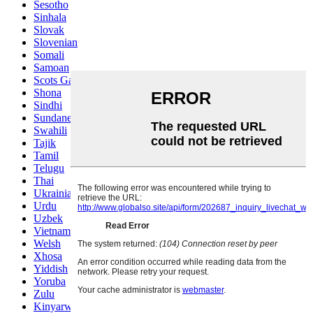
Sesotho
Sinhala
Slovak
Slovenian
Somali
Samoan
Scots Gaelic
Shona
Sindhi
Sundanese
Swahili
Tajik
Tamil
Telugu
Thai
Ukrainian
Urdu
Uzbek
Vietnamese
Welsh
Xhosa
Yiddish
Yoruba
Zulu
Kinyarwanda