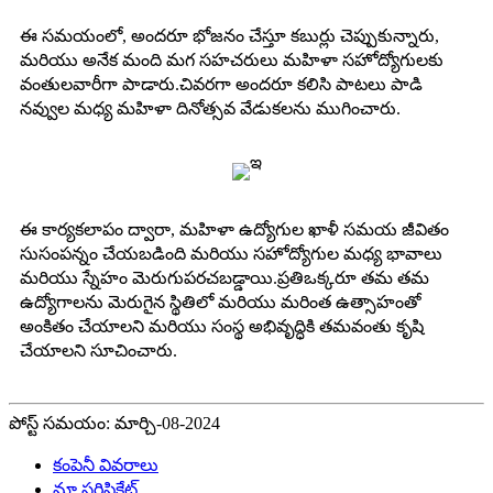
ఈ సమయంలో, అందరూ భోజనం చేస్తూ కబుర్లు చెప్పుకున్నారు,
మరియు అనేక మంది మగ సహచరులు మహిళా సహోద్యోగులకు
వంతులవారీగా పాడారు.చివరగా అందరూ కలిసి పాటలు పాడి
నవ్వుల మధ్య మహిళా దినోత్సవ వేడుకలను ముగించారు.
ఈ కార్యకలాపం ద్వారా, మహిళా ఉద్యోగుల ఖాళీ సమయ జీవితం
సుసంపన్నం చేయబడింది మరియు సహోద్యోగుల మధ్య భావాలు
మరియు స్నేహం మెరుగుపరచబడ్డాయి.ప్రతిఒక్కరూ తమ తమ
ఉద్యోగాలను మెరుగైన స్థితిలో మరియు మరింత ఉత్సాహంతో
అంకితం చేయాలని మరియు సంస్థ అభివృద్ధికి తమవంతు కృషి
చేయాలని సూచించారు.
పోస్ట్ సమయం: మార్చి-08-2024
కంపెనీ వివరాలు
మా సర్టిఫికేట్