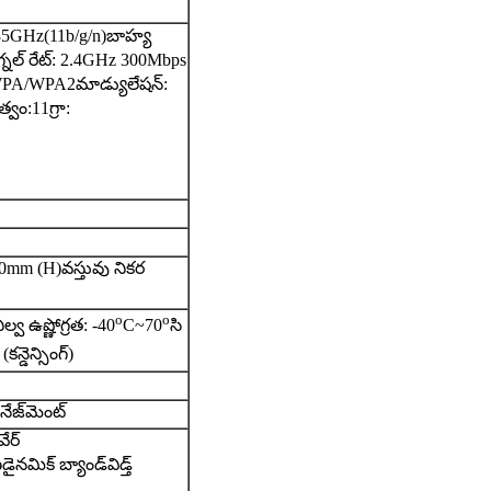
4835GHz(11b/g/n)
బాహ్య
గ్నల్ రేట్: 2.4GHz 300Mbps
 WPA/WPA2
మాడ్యులేషన్:
త్వం:
11గ్రా:
30mm (H)
వస్తువు నికర
o
o
ిల్వ ఉష్ణోగ్రత: -40
C~70
సి
్డెన్సింగ్)
నేజ్‌మెంట్
వేర్
ణ
డైనమిక్ బ్యాండ్‌విడ్త్