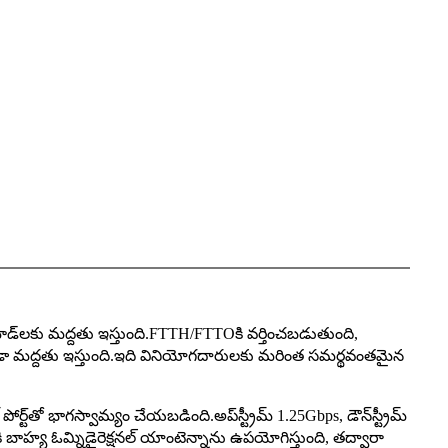
‌లకు మద్దతు ఇస్తుంది.FTTH/FTTOకి వర్తించబడుతుంది,
 కూడా మద్దతు ఇస్తుంది.ఇది వినియోగదారులకు మరింత సమర్థవంతమైన
్ట్‌తో భాగస్వామ్యం చేయబడింది.అప్‌స్ట్రీమ్ 1.25Gbps, డౌన్‌స్ట్రీమ్
ి బాహ్య ఓమ్నిడైరెక్షనల్ యాంటెన్నాను ఉపయోగిస్తుంది, తద్వారా