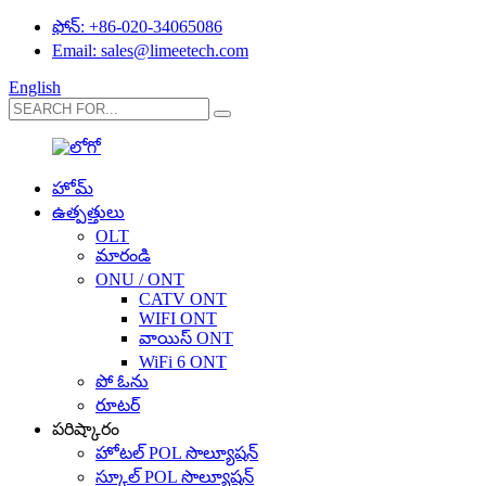
ఫోన్: +86-020-34065086
Email: sales@limeetech.com
English
హోమ్
ఉత్పత్తులు
OLT
మారండి
ONU / ONT
CATV ONT
WIFI ONT
వాయిస్ ONT
WiFi 6 ONT
పో ఓను
రూటర్
పరిష్కారం
హోటల్ POL సొల్యూషన్
స్కూల్ POL సొల్యూషన్