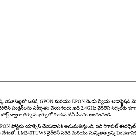
్ యూనిట్లలో ఒకటి, GPON మరియు EPON రెండు స్వీయ-అడాప్టేషన్ మోడ్
‌లెస్ ఫంక్షన్‌లను ఏకీకృతం చేయగలదు.ఇది 2.4GHz వైర్‌లెస్ సిగ్నల్‌కు
ోర్ట్ ద్వారా తక్కువ ఖర్చుతో కూడిన టీవీ సేవను అందించండి.
N పోర్ట్‌ను యాక్సెస్ చేయడానికి అనుమతిస్తుంది, ఇది గిగాబిట్ ఈథర్నెట్ పోర
ps వేగంతో, LM240TUW5 వైర్‌లెస్ పరిధి మరియు సున్నితత్వాన్ని పెంచడానిక