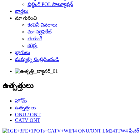
బిల్డింగ్ POL సొల్యూషన్
వార్తలు
మా గురించి
కంపెనీ వివరాలు
మా సర్టిఫికేట్
తయారీ
కెరీర్లు
బ్లాగులు
మమ్మల్ని సంప్రదించండి
ఉత్పత్తులు
హోమ్
ఉత్పత్తులు
ONU / ONT
CATV ONT