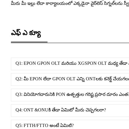
మీరు మీ ఇల్లు లేదా కార్యాలయంలో ఎక్కడైనా వైర్‌లెస్ సిగ్నల్‌లను స్
ఎఫ్ ఎ క్యూ
Q1: EPON GPON OLT మరియు XGSPON OLT మధ్య తేడా 
Q2: మీ EPON లేదా GPON OLT ఎన్ని ONTలకు కనెక్ట్ చేయగల
Q3: వినియోగదారునికి PON ఉత్పత్తుల గరిష్ట ప్రసార దూరం ఎంత
Q4: ONT &ONUకి తేడా ఏమిటో మీరు చెప్పగలరా?
Q5: FTTH/FTTO అంటే ఏమిటి?