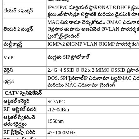
IPv4/IPv6 డ్యూయల్ స్టాక్ Ø
NAT Ø
DHCP క్లయి
లేయర్ 3 ఫంక్షన్
క్లయింట్/పాస్‌త్రూ Ø
స్టాటిక్ మరియు డైనమిక్ రూట
MAC చిరునామా నేర్చుకోవడం Ø
MAC చిరునామా 
లేయర్ 2 ఫంక్షన్
Ø
ప్రసార తుఫాను అణచివేత Ø
VLAN పారదర్శకం
ట్రంక్
పోర్ట్-బైండింగ్
మల్టీక్యాస్ట్
IGMPv2 Ø
IGMP VLAN Ø
IGMP పారదర్శకం/స్న
మద్దతు SIP ప్రోటోకాల్
VoIP
వైర్లెస్
2.4G: 4 SSID Ø Ø
2 x 2 MIMO Ø
SSID ప్రసా
DOS, SPI ఫైర్‌వాల్
IP చిరునామా ఫిల్టర్
MAC చిరు
భద్రత
మరియు MAC చిరునామా బైండింగ్
CATV స్పెసిఫికేషన్
ఆప్టికల్ కనెక్టర్
SC/APC
RF, ఆప్టికల్ పవర్
-12~0dBm
ఆప్టికల్ స్వీకరించే
1550nm
తరంగదైర్ఘ్యం
RF ఫ్రీక్వెన్సీ పరిధి
47~1000MHz