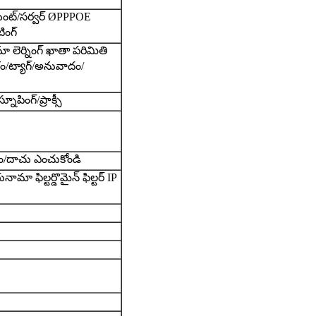
ంట్/సర్వర్ Ø
PPPOE
ింగ్
లెర్నింగ్ ఖాతా పరిమితి
/ట్యాగ్/అనువాదం/
ూపింగ్/ప్రాక్సీ
రం/దాచు ఎంచుకోండి
నామా ఫిల్టర్
డొమైన్ ఫిల్టర్ IP