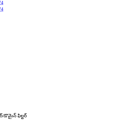
/డొమైన్ ఫిల్టర్