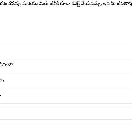
వీకరించవచ్చు మరియు మీరు టీవీకి కూడా కనెక్ట్ చేయవచ్చు, ఇది మీ జీవితాన్న
ఏమిటి?
దు
?