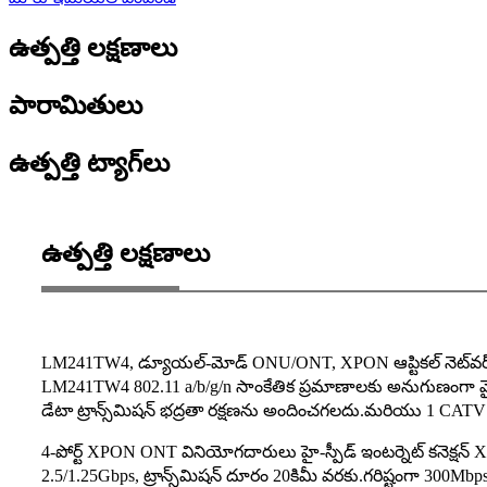
ఉత్పత్తి లక్షణాలు
పారామితులు
ఉత్పత్తి ట్యాగ్‌లు
ఉత్పత్తి లక్షణాలు
LM241TW4, డ్యూయల్-మోడ్ ONU/ONT, XPON ఆప్టికల్ నెట్‌వర్క
LM241TW4 802.11 a/b/g/n సాంకేతిక ప్రమాణాలకు అనుగుణంగా వైర్
డేటా ట్రాన్స్‌మిషన్ భద్రతా రక్షణను అందించగలదు.మరియు 1 CATV ప
4-పోర్ట్ XPON ONT వినియోగదారులు హై-స్పీడ్ ఇంటర్నెట్ కనెక్షన్ XPO
2.5/1.25Gbps, ట్రాన్స్‌మిషన్ దూరం 20కిమీ వరకు.గరిష్టంగా 300Mb