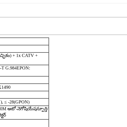
్ఛికం) + 1x CATV +
-T G.984
EPON:
X1490
), ≤ -28(GPON)
100M ఆటో-నెగోషియేషన్
పూర్తి/
్టర్