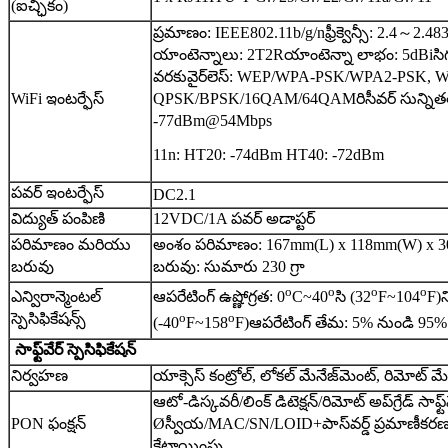
(ఐచ్ఛికం)
ప్రమాణం: IEEE802.11b/g/n
ఫ్రీక్వెన్సీ: 2.4～2.
యాంటెన్నాలు: 2T2R
యాంటెన్నా లాభం: 5dBi
సి
వరకు
వైర్‌లెస్: WEP/WPA-PSK/WPA2-PSK,
WiFi ఇంటర్ఫేస్
QPSK/BPSK/16QAM/64QAM
రిసీవర్ సున్నిత
-77dBm@54Mbps
11n: HT20: -74dBm HT40: -72dBm
పవర్ ఇంటర్ఫేస్
DC2.1
విద్యుత్ పంపిణి
12VDC/1A పవర్ అడాప్టర్
పరిమాణం మరియు
అంశం పరిమాణం: 167mm(L) x 118mm(W) x 
బరువు
బరువు: సుమారు 230 గ్రా
o
o
o
o
ఎన్విరాన్మెంటల్
ఆపరేటింగ్ ఉష్ణోగ్రత: 0
C~40
సి (32
F~104
F)
న
స్పెసిఫికేషన్స్
o
o
(-40
F~158
F)
ఆపరేటింగ్ తేమ: 5% నుండి 95% (కన
సాఫ్ట్‌వేర్ స్పెసిఫికేషన్
నిర్వహణ
యాక్సెస్ కంట్రోల్, లోకల్ మేనేజ్‌మెంట్, రిమోట్ మే
ఆటో-డిస్కవరీ/లింక్ డిటెక్షన్/రిమోట్ అప్‌గ్రేడ్ సాఫ్ట్‌
PON ఫంక్షన్
Ø
స్వీయ/MAC/SN/LOID+పాస్‌వర్డ్ ప్రమాణీకర
కేటాయింపు