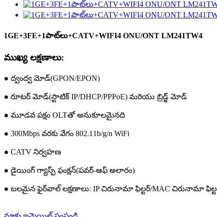
1GE+3FE+1పాట్‌లు+CATV+WIFI4 ONU/ONT LM241TW4
ముఖ్య లక్షణాలు:
● ద్వంద్వ మోడ్(GPON/EPON)
● రూటర్ మోడ్(స్టాటిక్ IP/DHCP/PPPoE) మరియు బ్రిడ్జ్ మోడ్
● మూడవ పక్షం OLTతో అనుకూలమైనది
● 300Mbps వరకు వేగం 802.11b/g/n WiFi
● CATV నిర్వహణ
● డైయింగ్ గ్యాస్ప్ ఫంక్షన్(పవర్-ఆఫ్ అలారం)
● బలమైన ఫైర్‌వాల్ లక్షణాలు: IP చిరునామా ఫిల్టర్/MAC చిరునామా ఫిల్టర్
మాకు ఇమెయిల్ పంపండి