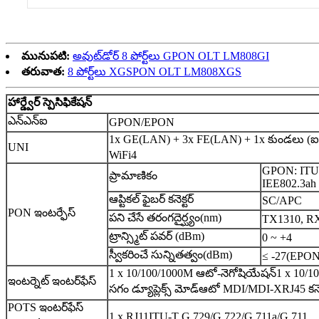
మునుపటి:
అవుట్‌డోర్ 8 పోర్ట్‌లు GPON OLT LM808GI
తరువాత:
8 పోర్ట్‌లు XGSPON OLT LM808XGS
హార్డ్వేర్ స్పెసిఫికేషన్
ఎన్ఎన్ఐ
GPON/EPON
1x GE(LAN) + 3x FE(LAN) + 1x కుండలు (ఐచ
UNI
WiFi4
GPON: ITU
ప్రామాణికం
IEE802.3ah
ఆప్టికల్ ఫైబర్ కనెక్టర్
SC/APC
PON ఇంటర్ఫేస్
పని చేసే తరంగదైర్ఘ్యం(nm)
TX1310, R
ట్రాన్స్మిట్ పవర్ (dBm)
0 ~ +4
స్వీకరించే సున్నితత్వం(dBm)
≤ -27(EPON
1 x 10/100/1000M ఆటో-నెగోషియేషన్
1 x 10/
ఇంటర్నెట్ ఇంటర్‌ఫేస్
సగం డ్యూప్లెక్స్ మోడ్
ఆటో MDI/MDI-X
RJ45 కనెక
POTS ఇంటర్‌ఫేస్
1 x RJ11
ITU-T G.729/G.722/G.711a/G.711