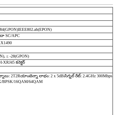
984(GPON)
IEEE802.ah(EPON)
ేదా SC/APC
RX1490
N), ≤ -28(GPON)
DI-X
RJ45 కనెక్టర్
్నాలు: 2T2R
యాంటెన్నా లాభం: 2 x 5dBi
సిగ్నల్ రేట్: 2.4GHz 300Mbps
PSK/BPSK/16QAM/64QAM