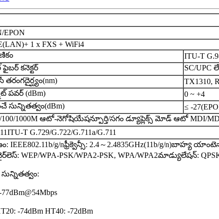
/EPON
E(LAN)+ 1 x FXS + WiFi4
ణికం
ITU-T G.
్ ఫైబర్ కనెక్టర్
SC/UPC ల
సే తరంగదైర్ఘ్యం(nm)
TX1310, 
్మిట్ పవర్ (dBm)
0 ~ +4
ించే సున్నితత్వం(dBm)
≤ -27(EPO
0/100/1000M ఆటో-నెగోషియేషన్
పూర్తి/సగం డ్యూప్లెక్స్ మోడ్ ఆటో MDI/M
J11
ITU-T G.729/G.722/G.711a/G.711
ణం: IEEE802.11b/g/n
ఫ్రీక్వెన్సీ: 2.4～2.4835GHz(11b/g/n)
బాహ్య యాంటెన
వైర్‌లెస్: WEP/WPA-PSK/WPA2-PSK, WPA/WPA2
మాడ్యులేషన్: Q
్ సున్నితత్వం:
ా: -77dBm@54Mbps
HT20: -74dBm HT40: -72dBm