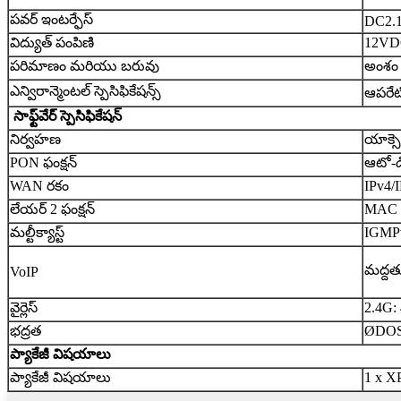
పవర్ ఇంటర్ఫేస్
DC2.
విద్యుత్ పంపిణి
12VDC
పరిమాణం మరియు బరువు
అంశం 
ఎన్విరాన్మెంటల్ స్పెసిఫికేషన్స్
ఆపరేటి
సాఫ్ట్‌వేర్ స్పెసిఫికేషన్
నిర్వహణ
యాక్సె
PON ఫంక్షన్
ఆటో-డిస
WAN రకం
IPv4/I
లేయర్ 2 ఫంక్షన్
MAC చ
మల్టీక్యాస్ట్
IGMP
మద్దతు
VoIP
వైర్లెస్
2.4G:
భద్రత
ØDOS, 
ప్యాకేజీ విషయాలు
ప్యాకేజీ విషయాలు
1 x XP