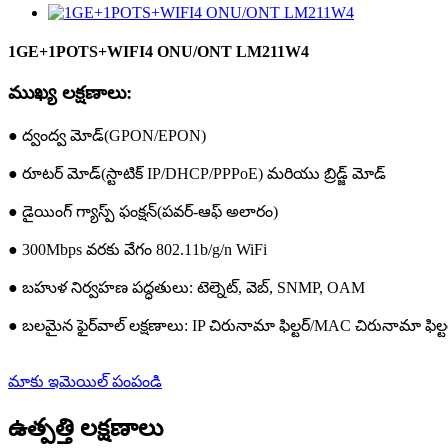
1GE+1POTS+WIFI4 ONU/ONT LM211W4
ముఖ్య లక్షణాలు:
● ద్వంద్వ మోడ్(GPON/EPON)
● రూటర్ మోడ్(స్టాటిక్ IP/DHCP/PPPoE) మరియు బ్రిడ్జ్ మోడ్
● డైయింగ్ గ్యాస్ప్ ఫంక్షన్(పవర్-ఆఫ్ అలారం)
● 300Mbps వరకు వేగం 802.11b/g/n WiFi
● బహుళ నిర్వహణ పద్ధతులు: టెల్నెట్, వెబ్, SNMP, OAM
● బలమైన ఫైర్‌వాల్ లక్షణాలు: IP చిరునామా ఫిల్టర్/MAC చిరునామా ఫిల్టర్
మాకు ఇమెయిల్ పంపండి
ఉత్పత్తి లక్షణాలు