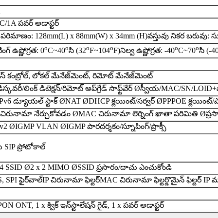
1
/1A పవర్ అడాప్టర్
పరిమాణం: 128mm(L) x 88mm(W) x 34mm (H)
వస్తువు నికర బరువు: స
o
o
o
o
o
o
ంగ్ ఉష్ణోగ్రత: 0
C~40
సి (32
F~104
F)
నిల్వ ఉష్ణోగ్రత: -40
C~70
సి (-4
స్ కంట్రోల్, లోకల్ మేనేజ్‌మెంట్, రిమోట్ మేనేజ్‌మెంట్
్కవరీ/లింక్ డిటెక్షన్/రిమోట్ అప్‌గ్రేడ్ సాఫ్ట్‌వేర్ Ø
స్వీయ/MAC/SN/LOID+పాస
Pv6 డ్యూయల్ స్టాక్ Ø
NAT Ø
DHCP క్లయింట్/సర్వర్ Ø
PPPOE క్లయింట్/ప
ిరునామా నేర్చుకోవడం Ø
MAC చిరునామా లెర్నింగ్ ఖాతా పరిమితి Ø
ప్ర
v2 Ø
IGMP VLAN Ø
IGMP పారదర్శకం/స్నూపింగ్/ప్రాక్సీ
 SIP ప్రోటోకాల్
 4 SSID Ø
2 x 2 MIMO Ø
SSID ప్రసారం/దాచు ఎంచుకోండి
SPI ఫైర్‌వాల్
IP చిరునామా ఫిల్టర్
MAC చిరునామా ఫిల్టర్
డొమైన్ ఫిల్టర్
ON ONT, 1 x క్విక్ ఇన్‌స్టాలేషన్ గైడ్, 1 x పవర్ అడాప్టర్