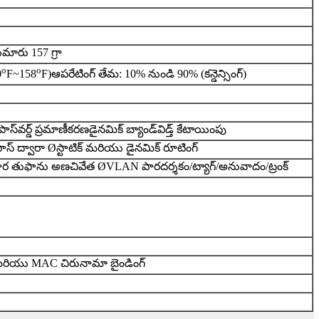
ుమారు 157 గ్రా
o
o
0
F~158
F)
ఆపరేటింగ్ తేమ: 10% నుండి 90% (కన్డెన్సింగ్)
్‌వర్డ్ ప్రమాణీకరణ
డైనమిక్ బ్యాండ్‌విడ్త్ కేటాయింపు
ాస్ ద్వారా Ø
స్టాటిక్ మరియు డైనమిక్ రూటింగ్
సార తుఫాను అణచివేత Ø
VLAN పారదర్శకం/ట్యాగ్/అనువాదం/ట్రంక్
 IP మరియు MAC చిరునామా బైండింగ్