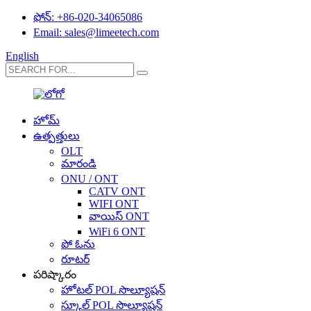
ఫోన్: +86-020-34065086
Email: sales@limeetech.com
English
హోమ్
ఉత్పత్తులు
OLT
మారండి
ONU / ONT
CATV ONT
WIFI ONT
వాయిస్ ONT
WiFi 6 ONT
పో ఓను
రూటర్
పరిష్కారం
హోటల్ POL సొల్యూషన్
స్కూల్ POL సొల్యూషన్