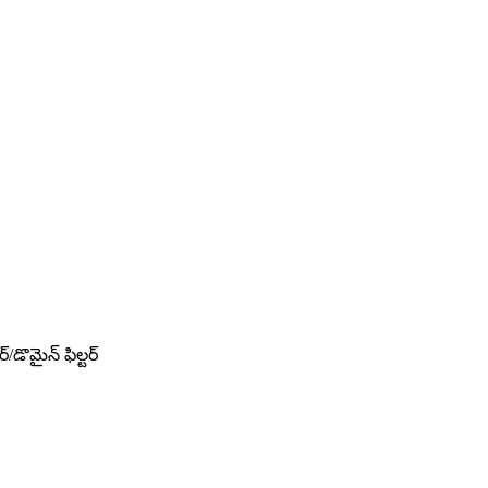
/డొమైన్ ఫిల్టర్