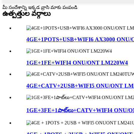
మీ సందేశాన్ని ఇక్కడ వ్రాసి మాకు పంపండి
ఉత్పత్తుల వర్గాలు
4GE+1POTS+USB+WIFI6 AX3000 ONU
1GE+1FE+WIFI4 ONU/ONT LM220W4
4GE+CATV+2USB+WIFI5 ONU/ONT L
1GE+3FE+1పాట్‌లు+CATV+WIFI4 ONU/