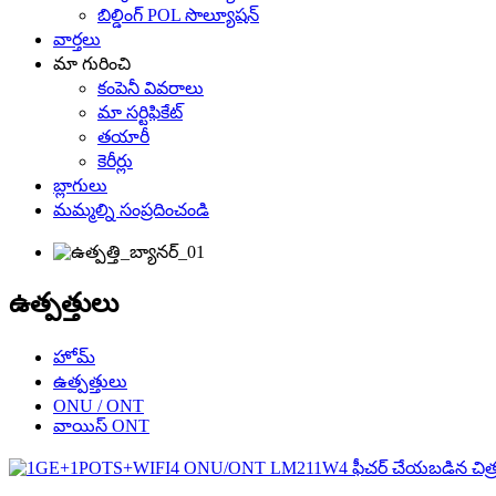
బిల్డింగ్ POL సొల్యూషన్
వార్తలు
మా గురించి
కంపెనీ వివరాలు
మా సర్టిఫికేట్
తయారీ
కెరీర్లు
బ్లాగులు
మమ్మల్ని సంప్రదించండి
ఉత్పత్తులు
హోమ్
ఉత్పత్తులు
ONU / ONT
వాయిస్ ONT