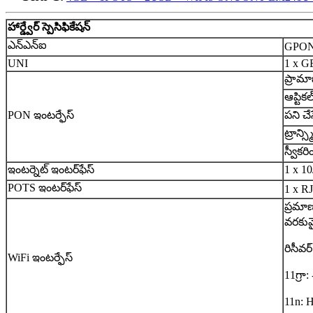
హార్డ్వేర్ స్పెసిఫికేషన్
ఎన్ఎన్ఐ
GPON
UNI
1 x G
ప్రామా
ఆప్టికల
PON ఇంటర్ఫేస్
పని చే
ట్రాన్స
స్వీకర
ఇంటర్నెట్ ఇంటర్‌ఫేస్
1 x 1
POTS ఇంటర్‌ఫేస్
1 x R
ప్రమా
వరకు
రిసీవర
WiFi ఇంటర్ఫేస్
11గ్ర
11n: 