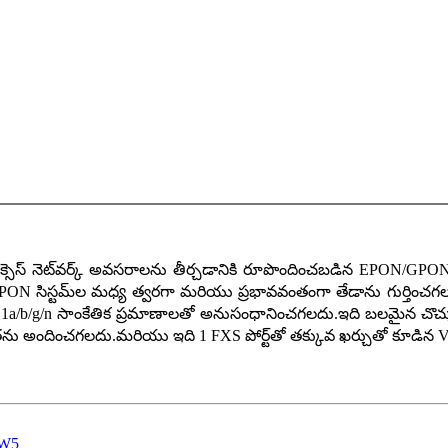
సెస్ నెట్‌వర్క్ అవసరాలను తీర్చడానికి రూపొందించబడిన EPON/GPON
N సిస్టమ్‌ల మధ్య త్వరగా మరియు ప్రభావవంతంగా తేడాను గుర్తించగల
02.11a/b/g/n సాంకేతిక ప్రమాణాలతో అనుసంధానించగలదు.ఇది బలమైన చొచ్చు
ను అందించగలదు.మరియు ఇది 1 FXS పోర్ట్‌తో తక్కువ ఖర్చుతో కూడిన Vo
UW5