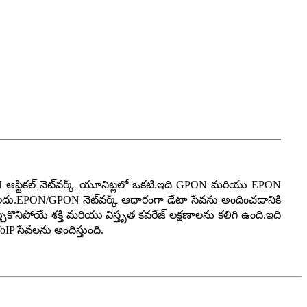
 ఆప్టికల్ నెట్‌వర్క్ యూనిట్లలో ఒకటి.ఇది GPON మరియు EPON
దు.EPON/GPON నెట్‌వర్క్ ఆధారంగా డేటా సేవను అందించడానికి
కొనిపోయే శక్తి మరియు విస్తృత కవరేజ్ లక్షణాలను కలిగి ఉంది.ఇది
IP సేవలను అందిస్తుంది.