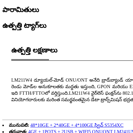
పారామితులు
ఉత్పత్తి ట్యాగ్‌లు
ఉత్పత్తి లక్షణాలు
LM211W4 డ్యూయల్-మోడ్ ONU/ONT అనేది బ్రాడ్‌బ్యాండ్ యాక్
రెండు మోడ్‌ల అనుకూలతకు మద్దతు ఇస్తుంది, GPON మరియు EPO
ఇది FTTH/FTTOలో వర్తిస్తుంది.LM211W4 వైర్‌లెస్ ఫంక్షన్‌ను 8
వినియోగదారులకు మరింత సమర్థవంతమైన డేటా ట్రాన్స్‌మిషన్ భద్రత
మునుపటి:
48*10GE + 2*40GE + 4*100GE స్విచ్ S5354XC
తరువాత:
4GE + 1POTS + 2USB + WIFI5 ONUONT LM241