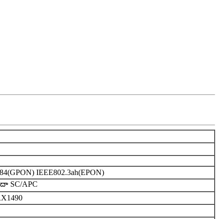
984(GPON) IEEE802.3ah(EPON)
ేదా SC/APC
RX1490