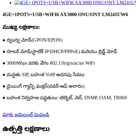
4GE+1POTS+USB+WIFI6 AX3000 ONU/ONT LM241UW6
ముఖ్య లక్షణాలు:
● ద్వంద్వ మోడ్(GPON/EPON)
● రూటర్ మోడ్(స్టాటిక్ IP/DHCP/PPPoE) మరియు బ్రిడ్జ్ మోడ్
● 3000Mbps వరకు వేగం 802.11b/g/n/ac/ax WiFi
● మద్దతు SIP, బహుళ VoIP అదనపు సేవలు
● డైయింగ్ గ్యాస్ప్ ఫంక్షన్(పవర్-ఆఫ్ అలారం)
● బహుళ నిర్వహణ పద్ధతులు: టెల్నెట్, వెబ్, SNMP, OAM, TR069
మాకు ఇమెయిల్ పంపండి
ఉత్పత్తి లక్షణాలు