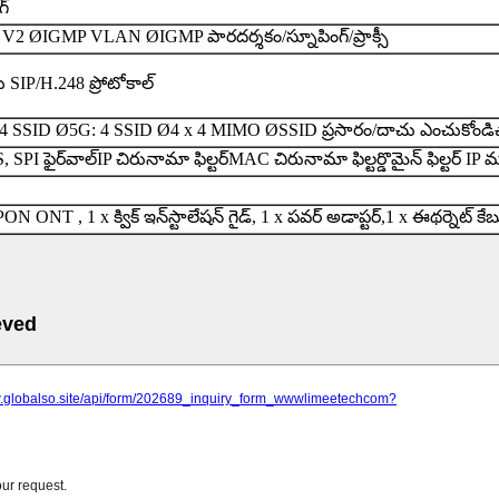
గ్
 V2 Ø
IGMP VLAN Ø
IGMP పారదర్శకం/స్నూపింగ్/ప్రాక్సీ
 SIP/H.248 ప్రోటోకాల్
 4 SSID Ø
5G: 4 SSID Ø
4 x 4 MIMO Ø
SSID ప్రసారం/దాచు ఎంచుకోండి
SPI ఫైర్‌వాల్
IP చిరునామా ఫిల్టర్
MAC చిరునామా ఫిల్టర్
డొమైన్ ఫిల్టర్
ON ONT , 1 x క్విక్ ఇన్‌స్టాలేషన్ గైడ్, 1 x పవర్ అడాప్టర్,
1 x ఈథర్నెట్ కేబ