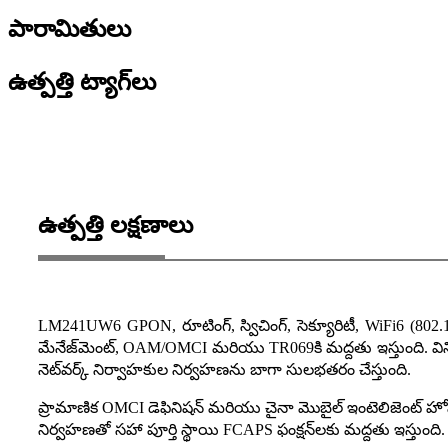
పారామితులు
ఉత్పత్తి ట్యాగ్‌లు
ఉత్పత్తి లక్షణాలు
LM241UW6 GPON, రూటింగ్, స్విచింగ్, సెక్యూరిటీ, WiFi6 (802.
మేనేజ్‌మెంట్, OAM/OMCI మరియు TR069కి మద్దతు ఇస్తుంది. వినియోగ
నెట్‌వర్క్ నిర్వాహకుల నిర్వహణను బాగా సులభతరం చేస్తుంది.
ప్రామాణిక OMCI డెఫినిషన్ మరియు చైనా మొబైల్ ఇంటెలిజెంట్ హోమ
నిర్వహణతో సహా పూర్తి స్థాయి FCAPS ఫంక్షన్‌లకు మద్దతు ఇస్తుంది.