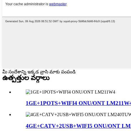
మీ సందేశాన్ని ఇక్కడ వ్రాసి మాకు పంపండి
ఉత్పత్తుల వర్గాలు
1GE+1POTS+WIFI4 ONU/ONT LM211W
4GE+CATV+2USB+WIFI5 ONU/ONT L